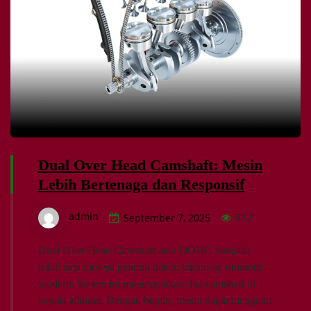
Dual Over Head Camshaft: Mesin
Lebih Bertenaga dan Responsif
admin
September 7, 2025
832
Dual Over Head Camshaft atau DOHC menjadi
salah satu inovasi penting dalam teknologi otomotif
modern. Sistem ini menempatkan dua camshaft di
kepala silinder. Dengan begitu, mesin dapat mengatur