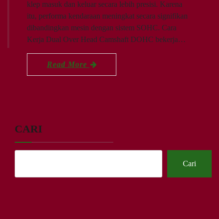
klep masuk dan keluar secara lebih presisi. Karena
itu, performa kendaraan meningkat secara signifikan
dibandingkan mesin dengan sistem SOHC. Cara
Kerja Dual Over Head Camshaft DOHC bekerja…
Read More
CARI
Cari