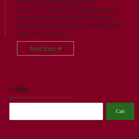
dan efisien menjadi tantangan utama. Jika
sebelumnya pengguna harus menunggu cukup lama
untuk mengisi daya baterai, kini hadir solusi baru
yang menawarkan kecepatan dan kemudahan melalui
sistem tukar baterai instan.…
Read More
CARI
Cari