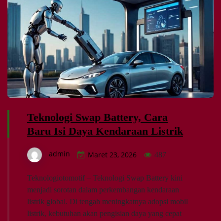
Teknologi Swap Battery, Cara
Baru Isi Daya Kendaraan Listrik
admin
Maret 23, 2026
487
Teknologiotomotif – Teknologi Swap Battery kini
menjadi sorotan dalam perkembangan kendaraan
listrik global. Di tengah meningkatnya adopsi mobil
listrik, kebutuhan akan pengisian daya yang cepat