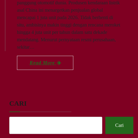
panggung otomotif dunia. Produsen kendaraan listrik
asal China ini menargetkan penjualan global
mencapai 1 juta unit pada 2026. Tidak berhenti di
situ, ambisinya makin tinggi dengan rencana meroket
hingga 4 juta unit per tahun dalam satu dekade
mendatang. Menurut pernyataan resmi perusahaan,
sekitar…
Read More
CARI
Cari