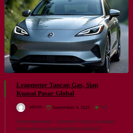
Leapmotor Tancap Gas, Siap
Kuasai Pasar Global
admin
September 9, 2025
827
Teknologiotomotif – Leapmotor Tancap Gas dengan
rencana besar yang menegaskan posisinya di