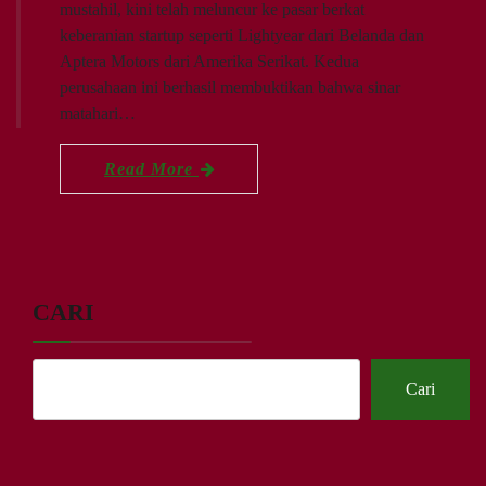
mustahil, kini telah meluncur ke pasar berkat
keberanian startup seperti Lightyear dari Belanda dan
Aptera Motors dari Amerika Serikat. Kedua
perusahaan ini berhasil membuktikan bahwa sinar
matahari…
Read More
CARI
Cari