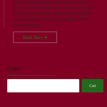
tergantung pada kebutuhan dan preferensi pribadi.
Artikel ini membahas perbedaan antara mobil manual
dan matic serta membantu Anda memilih yang lebih
cocok. Pengertian Mobil Manual dan Matic Mobil
manual dan matic…
Read More
CARI
Cari