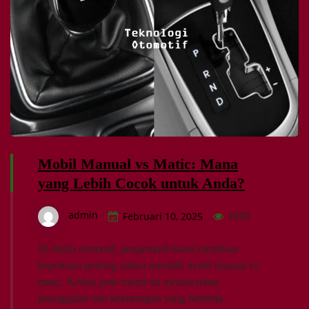
Mobil Manual vs Matic: Mana
yang Lebih Cocok untuk Anda?
admin
Februari 10, 2025
1920
Di dunia otomotif, pengemudi harus membuat
keputusan penting antara memilih mobil manual vs
matic. Kedua jenis mobil ini menawarkan
keunggulan dan kekurangan yang berbeda,