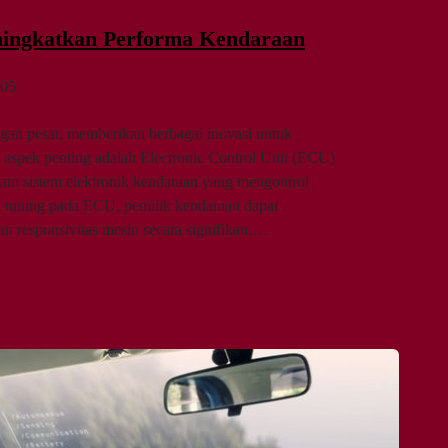
ingkatkan Performa Kendaraan
05
gan pesat, memberikan berbagai inovasi untuk
 aspek penting adalah Electronic Control Unit (ECU)
m sistem elektronik kendaraan yang mengontrol
 tuning pada ECU, pemilik kendaraan dapat
an responsivitas mesin secara signifikan.…