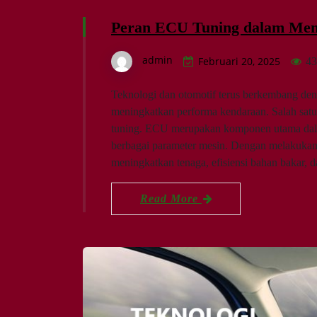
Peran ECU Tuning dalam Men
admin
Februari 20, 2025
43
Teknologi dan otomotif terus berkembang den
meningkatkan performa kendaraan. Salah satu
tuning. ECU merupakan komponen utama dala
berbagai parameter mesin. Dengan melakukan
meningkatkan tenaga, efisiensi bahan bakar, d
Read More