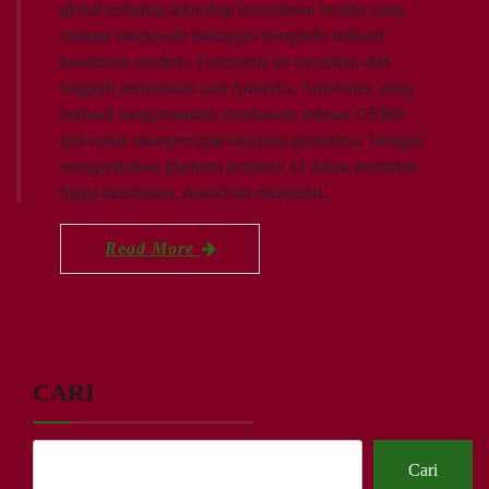
global terhadap teknologi kecerdasan buatan yang
mampu menjawab tantangan kompleks industri
kendaraan modern. Fenomena ini tercermin dari
langkah perusahaan asal Australia, AutoGrab, yang
berhasil mengamankan pendanaan sebesar US$80
juta untuk mempercepat ekspansi globalnya. Dengan
mengandalkan platform berbasis AI dalam penilaian
harga kendaraan, AutoGrab menandai…
Read More
CARI
Cari