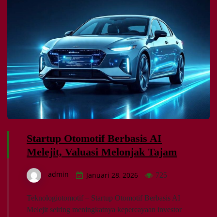
Startup Otomotif Berbasis AI
Melejit, Valuasi Melonjak Tajam
admin
Januari 28, 2026
725
Teknologiotomotif – Startup Otomotif Berbasis AI
Melejit seiring meningkatnya kepercayaan investor