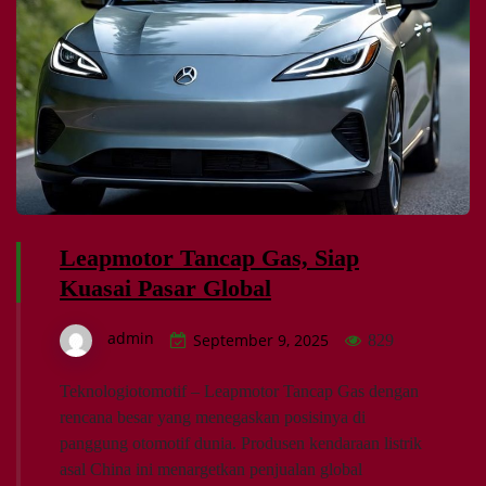
Leapmotor Tancap Gas, Siap
Kuasai Pasar Global
admin
September 9, 2025
829
Teknologiotomotif – Leapmotor Tancap Gas dengan
rencana besar yang menegaskan posisinya di
panggung otomotif dunia. Produsen kendaraan listrik
asal China ini menargetkan penjualan global