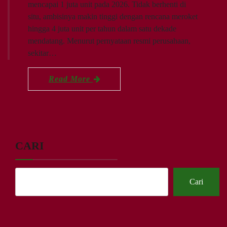
mencapai 1 juta unit pada 2026. Tidak berhenti di
situ, ambisinya makin tinggi dengan rencana meroket
hingga 4 juta unit per tahun dalam satu dekade
mendatang. Menurut pernyataan resmi perusahaan,
sekitar…
Read More
CARI
Cari