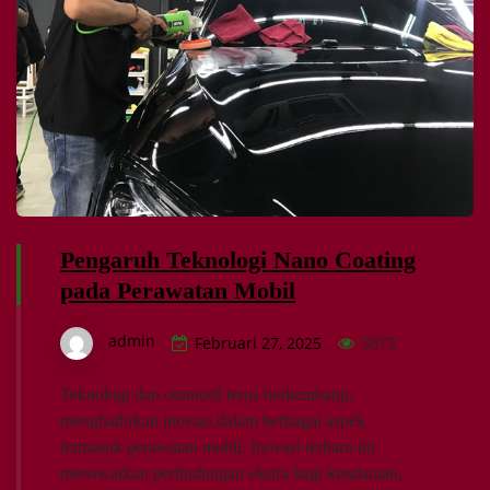
Pengaruh Teknologi Nano Coating
pada Perawatan Mobil
admin
Februari 27, 2025
5873
Teknologi dan otomotif terus berkembang,
menghadirkan inovasi dalam berbagai aspek,
termasuk perawatan mobil. Inovasi terbaru ini
menawarkan perlindungan ekstra bagi kendaraan,