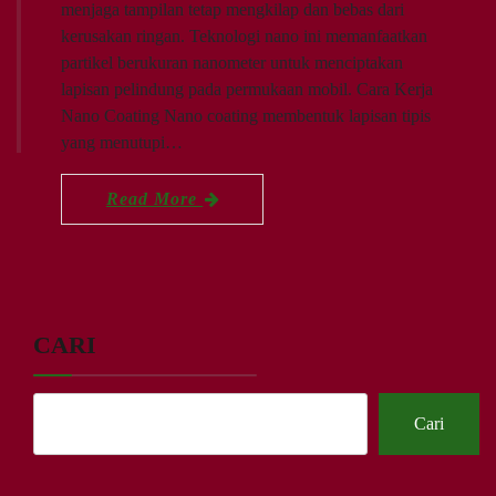
menjaga tampilan tetap mengkilap dan bebas dari
kerusakan ringan. Teknologi nano ini memanfaatkan
partikel berukuran nanometer untuk menciptakan
lapisan pelindung pada permukaan mobil. Cara Kerja
Nano Coating Nano coating membentuk lapisan tipis
yang menutupi…
Read More
CARI
Cari