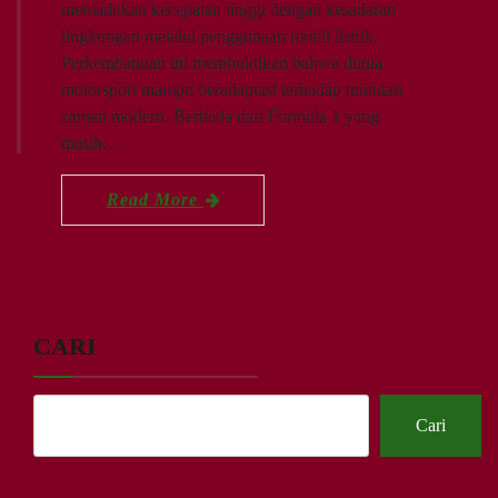
memadukan kecepatan tinggi dengan kesadaran
lingkungan melalui penggunaan mobil listrik.
Perkembangan ini membuktikan bahwa dunia
motorsport mampu beradaptasi terhadap tuntutan
zaman modern. Berbeda dari Formula 1 yang
masih…
Read More
CARI
Cari