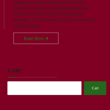
lingkungan sebagai kebutuhan penting di masa
modern. Oleh karena itu, berbagai bengkel mulai
menawarkan layanan konversi dengan harga
kompetitif. Tren ini tumbuh cepat karena masyarakat
melihat peluang…
Read More
CARI
Cari