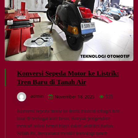
Konversi Sepeda Motor ke Listrik:
Tren Baru di Tanah Air
admin
November 18, 2025
535
Konversi sepeda motor ke listrik muncul sebagai tren
kuat di berbagai kota besar. Banyak pengendara
mencari solusi hemat biaya dalam aktivitas harian.
Selain itu, masyarakat menilai teknologi ramah