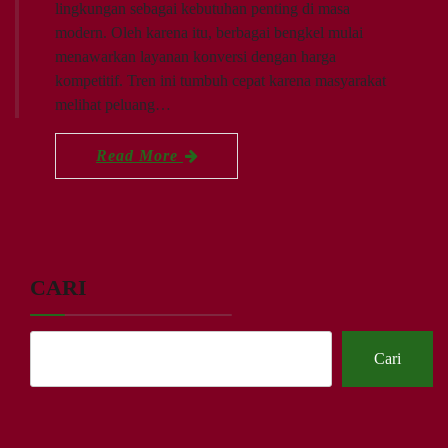
lingkungan sebagai kebutuhan penting di masa
modern. Oleh karena itu, berbagai bengkel mulai
menawarkan layanan konversi dengan harga
kompetitif. Tren ini tumbuh cepat karena masyarakat
melihat peluang…
Read More
CARI
Cari