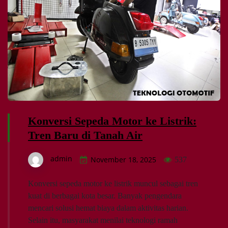
Konversi Sepeda Motor ke Listrik:
Tren Baru di Tanah Air
admin
November 18, 2025
537
Konversi sepeda motor ke listrik muncul sebagai tren
kuat di berbagai kota besar. Banyak pengendara
mencari solusi hemat biaya dalam aktivitas harian.
Selain itu, masyarakat menilai teknologi ramah