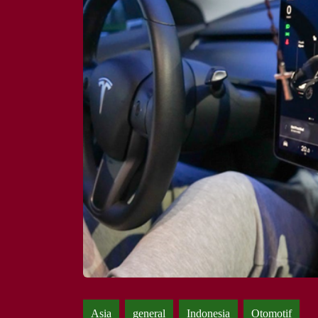
Asia
general
Indonesia
Otomotif