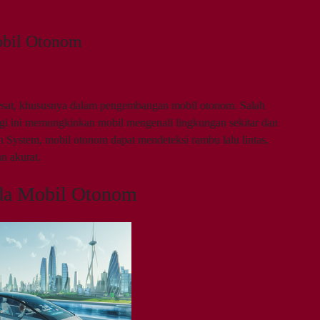
obil Otonom
esat, khususnya dalam pengembangan mobil otonom. Salah
ogi ini memungkinkan mobil mengenali lingkungan sekitar dan
 System, mobil otonom dapat mendeteksi rambu lalu lintas,
an akurat.
ada Mobil Otonom