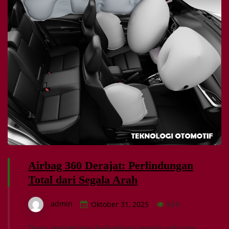
Airbag 360 Derajat: Perlindungan
Total dari Segala Arah
admin
Oktober 31, 2025
616
Dunia otomotif terus berkembang menuju arah yang