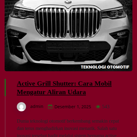
Active Grill Shutter: Cara Mobil
Mengatur Aliran Udara
admin
Desember 1, 2025
543
Dunia teknologi otomotif berkembang semakin cepat
dan terus menghadirkan inovasi menarik. Salah satu
inovasi tersebut hadir melalui sistem bernama active