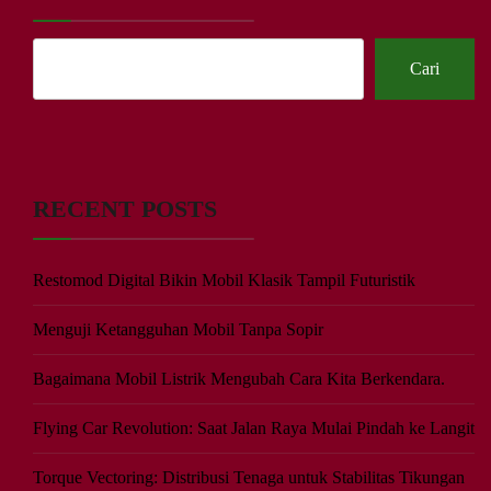
Cari
RECENT POSTS
Restomod Digital Bikin Mobil Klasik Tampil Futuristik
Menguji Ketangguhan Mobil Tanpa Sopir
Bagaimana Mobil Listrik Mengubah Cara Kita Berkendara.
Flying Car Revolution: Saat Jalan Raya Mulai Pindah ke Langit
Torque Vectoring: Distribusi Tenaga untuk Stabilitas Tikungan