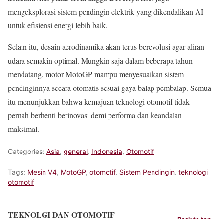
mengeksplorasi sistem pendingin elektrik yang dikendalikan AI
untuk efisiensi energi lebih baik.
Selain itu, desain aerodinamika akan terus berevolusi agar aliran
udara semakin optimal. Mungkin saja dalam beberapa tahun
mendatang, motor MotoGP mampu menyesuaikan sistem
pendinginnya secara otomatis sesuai gaya balap pembalap. Semua
itu menunjukkan bahwa kemajuan teknologi otomotif tidak
pernah berhenti berinovasi demi performa dan keandalan
maksimal.
Categories:
Asia
,
general
,
Indonesia
,
Otomotif
Tags:
Mesin V4
,
MotoGP
,
otomotif
,
Sistem Pendingin
,
teknologi
otomotif
TEKNOLGI DAN OTOMOTIF