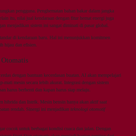
ngkan pengguna. Penghematan bahan bakar dalam jangka
in itu, nilai jual kendaraan dengan fitur hemat energi juga
an menjadikan sistem ini sangat diminati di pasar global.
standar di kendaraan baru. Hal ini menunjukkan komitmen
h hijau dan efisien.
 Otomatis
erdas dengan bantuan kecerdasan buatan. AI akan mempelajari
mati mesin secara lebih akurat. Integrasi dengan sistem
n harus berhenti dan kapan harus siap melaju.
m hibrida dan listrik. Mesin bensin hanya akan aktif saat
patan rendah. Sinergi ini menjadikan
teknologi otomotif
gar cocok untuk berbagai kondisi cuaca dan jalan. Dengan
 sistem
Start-Stop otomatis
akan menjadi bagian penting dari