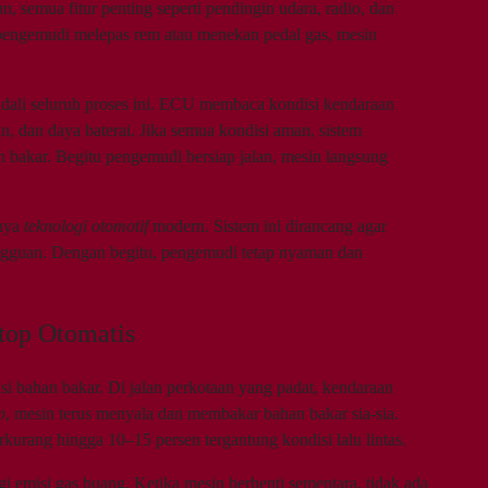
 semua fitur penting seperti pendingin udara, radio, dan
aat pengemudi melepas rem atau menekan pedal gas, mesin
ndali seluruh proses ini. ECU membaca kondisi kendaraan
in, dan daya baterai. Jika semua kondisi aman, sistem
bakar. Begitu pengemudi bersiap jalan, mesin langsung
hnya
teknologi otomotif
modern. Sistem ini dirancang agar
gangguan. Dengan begitu, pengemudi tetap nyaman dan
top Otomatis
ensi bahan bakar. Di jalan perkotaan yang padat, kendaraan
p
, mesin terus menyala dan membakar bahan bakar sia-sia.
kurang hingga 10–15 persen tergantung kondisi lalu lintas.
gi emisi gas buang. Ketika mesin berhenti sementara, tidak ada