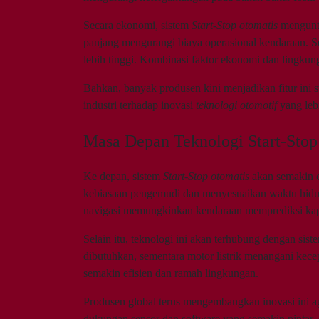
Secara ekonomi, sistem
Start-Stop otomatis
menguntu
panjang mengurangi biaya operasional kendaraan. Sela
lebih tinggi. Kombinasi faktor ekonomi dan lingkung
Bahkan, banyak produsen kini menjadikan fitur ini 
industri terhadap inovasi
teknologi otomotif
yang lebi
Masa Depan Teknologi Start-Stop
Ke depan, sistem
Start-Stop otomatis
akan semakin c
kebiasaan pengemudi dan menyesuaikan waktu hidup-
navigasi memungkinkan kendaraan memprediksi kapa
Selain itu, teknologi ini akan terhubung dengan siste
dibutuhkan, sementara motor listrik menangani kece
semakin efisien dan ramah lingkungan.
Produsen global terus mengembangkan inovasi ini a
dukungan sensor dan software yang semakin pintar,